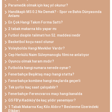
Paramedik olmak için kaç yıl okunur?
Handikaplı MS 0.2 Ne Demek? - Spor ve Bahis Dünyasında
Anlamı
En Çok Hangi Takım Forma Sattı?
2 tabak makarna kilo yapar mı
Futbol disiplin talimatı'nın 52. maddesi nedir
Basketbol koçu nasıl olunur
Voleybolda Hangi Mevkiler Vardır?
Cep Herkülü Naim Süleymanoglu filmi ne anlatıyor
Oyuncu olmak haram mıdır?
Futbolda hangi numara nerede oynar?
Fenerbahçe Beşiktaş maçı hangi statta?
Fenerbahçe kombine hangi maçlarda geçerli
Tek şoför kaç saat çalışabilir?
Fenerbahçe-Ferencvaros maçı hangi kanalda
GS FB'yi Kadıköy'de kaç yıldır yenemiyor?
1 Tabak Makarna Kaç Kilo Aldırır? Beslenme Üzerindeki
Etkileri