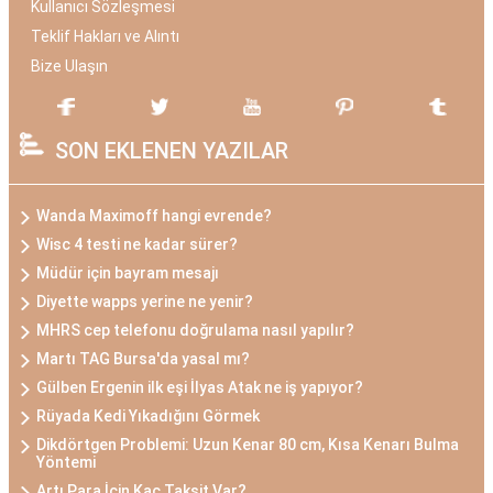
Kullanıcı Sözleşmesi
Teklif Hakları ve Alıntı
Bize Ulaşın
SON EKLENEN YAZILAR
Wanda Maximoff hangi evrende?
Wisc 4 testi ne kadar sürer?
Müdür için bayram mesajı
Diyette wapps yerine ne yenir?
MHRS cep telefonu doğrulama nasıl yapılır?
Martı TAG Bursa'da yasal mı?
Gülben Ergenin ilk eşi İlyas Atak ne iş yapıyor?
Rüyada Kedi Yıkadığını Görmek
Dikdörtgen Problemi: Uzun Kenar 80 cm, Kısa Kenarı Bulma
Yöntemi
Artı Para İçin Kaç Taksit Var?