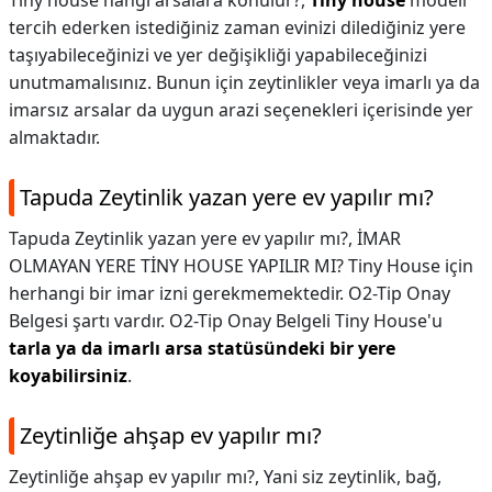
Tiny house hangi arsalara konulur?,
Tiny house
modeli
tercih ederken istediğiniz zaman evinizi dilediğiniz yere
taşıyabileceğinizi ve yer değişikliği yapabileceğinizi
unutmamalısınız. Bunun için zeytinlikler veya imarlı ya da
imarsız arsalar da uygun arazi seçenekleri içerisinde yer
almaktadır.
Tapuda Zeytinlik yazan yere ev yapılır mı?
Tapuda Zeytinlik yazan yere ev yapılır mı?,
İMAR
OLMAYAN YERE TİNY HOUSE YAPILIR MI? Tiny House için
herhangi bir imar izni gerekmemektedir. O2-Tip Onay
Belgesi şartı vardır. O2-Tip Onay Belgeli Tiny House'u
tarla ya da imarlı arsa statüsündeki bir yere
koyabilirsiniz
.
Zeytinliğe ahşap ev yapılır mı?
Zeytinliğe ahşap ev yapılır mı?,
Yani siz zeytinlik, bağ,