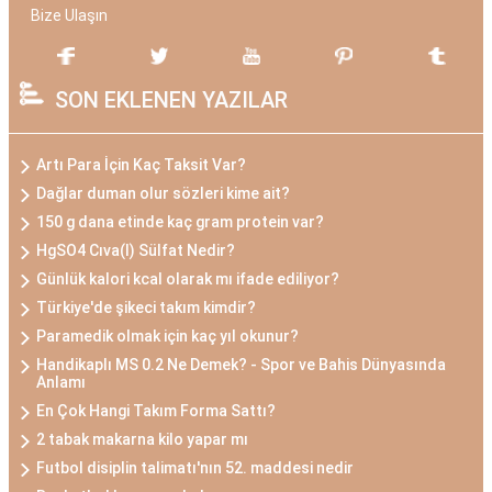
Bize Ulaşın
SON EKLENEN YAZILAR
Artı Para İçin Kaç Taksit Var?
Dağlar duman olur sözleri kime ait?
150 g dana etinde kaç gram protein var?
HgSO4 Cıva(I) Sülfat Nedir?
Günlük kalori kcal olarak mı ifade ediliyor?
Türkiye'de şikeci takım kimdir?
Paramedik olmak için kaç yıl okunur?
Handikaplı MS 0.2 Ne Demek? - Spor ve Bahis Dünyasında
Anlamı
En Çok Hangi Takım Forma Sattı?
2 tabak makarna kilo yapar mı
Futbol disiplin talimatı'nın 52. maddesi nedir