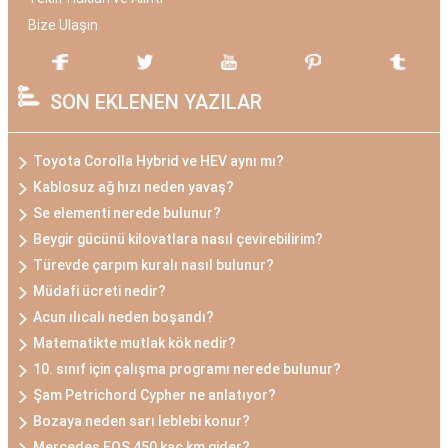
Bize Ulaşın
SON EKLENEN YAZILAR
Toyota Corolla Hybrid ve HEV aynı mı?
Kablosuz ağ hızı neden yavaş?
Se elementi nerede bulunur?
Beygir gücünü kilovatlara nasıl çevirebilirim?
Türevde çarpım kuralı nasıl bulunur?
Müdafi ücreti nedir?
Acun ılıcalı neden boşandı?
Matematikte mutlak kök nedir?
10. sınıf için çalışma programı nerede bulunur?
Şam Petrichord Cypher ne anlatıyor?
Bozaya neden sarı leblebi konur?
Mercedes EQS 450 kaç km gider?