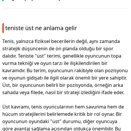
teniste üst ne anlama gelir
Tenis, yalnızca fiziksel becerilerin değil, aynı zamanda
stratejik düşüncenin de ön planda olduğu bir spor
dalıdır. Teniste "üst" terimi, genellikle oyuncunun topa
vurma tekniği ve oyun tarzı ile ilişkilendirilen bir
kavramdır. Bu terim, oyuncunun rakibiyle olan pozisyonu
ve oyunun gidişatı ile ilgili olarak önemli bir yere sahiptir.
Üst, bir oyuncunun belirli bir pozisyonda, örneğin arka
sahada veya filede, nasıl bir strateji izlediğini ifade eder.
Üst kavramı, tenis oyuncularının hem savunma hem de
hücum stratejilerini belirlemede kritik bir rol oynar. Bir
oyuncunun oyundaki "üst" durumu, diğer oyuncuya
göre avantaj sağlama açısından oldukça önemlidir. Bu