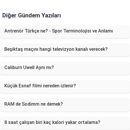
Diğer
Gündem
Yazıları
Antrenör Türkçe ne? - Spor Terminolojisi ve Anlamı
Beşiktaş maçını hangi televizyon kanalı verecek?
Caliburn Uwell Aynı mı?
Küçük Esnaf filmi nereden izlenir?
RAM de Sodimm ne demek?
8 saat çalışan biri kaç kalori yakar ortalama?