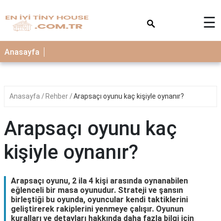
×
☰
Anasayfa
Anasayfa
Rehber
Arapsaçı oyunu kaç kişiyle oynanır?
Arapsaçı oyunu kaç
kişiyle oynanır?
Arapsaçı oyunu, 2 ila 4 kişi arasında oynanabilen
eğlenceli bir masa oyunudur. Strateji ve şansın
birleştiği bu oyunda, oyuncular kendi taktiklerini
geliştirerek rakiplerini yenmeye çalışır. Oyunun
kuralları ve detayları hakkında daha fazla bilgi için