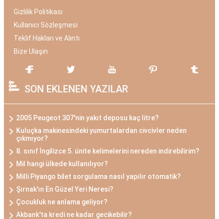
Gizlilik Politikası
Kullanıcı Sözleşmesi
Teklif Hakları ve Alıntı
Bize Ulaşın
SON EKLENEN YAZILAR
2005 Peugeot 307'nin yakıt deposu kaç litre?
Kuluçka makinesindeki yumurtalardan civcivler neden
çıkmıyor?
8. sınıf İngilizce 5. ünite kelimelerini nereden indirebilirim?
Mil hangi ülkede kullanılıyor?
Milli Piyango bilet sorgulama nasıl yapılır otomatik?
Şırnak'ın En Güzel Yeri Neresi?
Çocukluk ne anlama geliyor?
Akbank'ta kredi ne kadar gecikebilir?