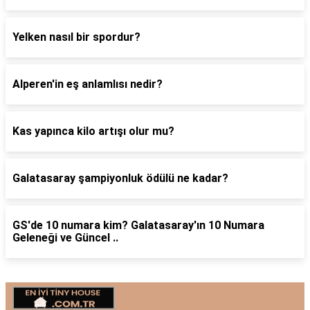
Yelken nasıl bir spordur?
Alperen'in eş anlamlısı nedir?
Kas yapınca kilo artışı olur mu?
Galatasaray şampiyonluk ödülü ne kadar?
GS'de 10 numara kim? Galatasaray'ın 10 Numara
Geleneği ve Güncel ..