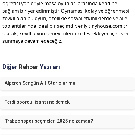
öğretici yönleriyle masa oyunları arasında kendine
sağlam bir yer edinmiştir. Oynaması kolay ve öğrenmesi
zevkli olan bu oyun, özellikle sosyal etkinliklerde ve aile
toplantılarında ideal bir seçimdir. eniyitinyhouse.com.tr
olarak, keyifli oyun deneyimlerinizi destekleyen içerikler
sunmaya devam edeceğiz.
Diğer
Rehber
Yazıları
Alperen Şengün All-Star olur mu
Ferdi sporcu lisansı ne demek
Trabzonspor seçmeleri 2025 ne zaman?