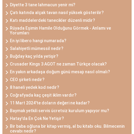
Diyette 3 tane lahmacun yenir mi?
Çatı katında alçak tavan nasıl yüksek gösterilir?
Katı maddelerdeki tanecikler düzenli midir?
Rüyada Eşimin Hamile Olduğunu Görmek - Anlamı ve
Yorumları
En iyi libero hangi numarada?
Salahiyetli mümessil nedir?
Buğday kaç yılda yetişir?
Crusader Kings 3 AGOT ne zaman Türkçe olacak?
En yakın arkadaşa doğum günü mesajı nasıl olmalı?
CEO şirketi nedir?
8 haneli yedek kod nedir?
Coğrafyada kaç çeşit iklim vardır?
11 Mart 2024'te doların değeri ne kadar?
Baymak yetkili servis ücretsiz kurulum yapıyor mu?
Hatay'da En Çok Ne Yetişir?
Bir baba oğluna bir kitap vermiş, al bu kitabı oku. Bilmecenin
cevabı nedir?