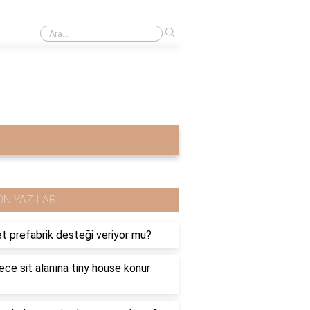
›
Katı maddelerdeki tanecikler düzenli midir?
ON YAZILAR
t prefabrik desteği veriyor mu?
ece sit alanına tiny house konur