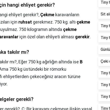
Tiny h
çin hangi ehliyet gerekir?
Sit a
ngi ehliyet gerekir?,
Çekme
karavanların
ıları için
ruhsat
gerekmez. 750 kg. altı
çekme
Tiny 
duyulmaz. 750 kilogramın altında
çekme
aravanlar
için özel olan ehliyeti alması
gerekir
.
Tiny 
Günlü
a takılır mı?
Çeki 
kılır mı?,
Eğer 750 kg ağırlığın altında ise
B
. Ama 750 kg üstündeki bir römorku
Tiny 
ıfı ehliyetlerden çekeceğiniz aracın türüne
yor.
Tiny 
Tiny 
lgeler gerekli?
Tiny 
r gerekli?,
C: Bir karavanı çekmeye ilişkin yasal