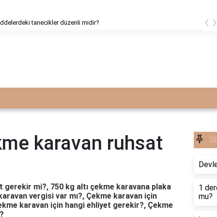
‹
ddelerdeki tanecikler düzenli midir?
ekme karavan ruhsat
S
Devle
t gerekir mi?, 750 kg altı çekme karavana plaka
1 der
karavan vergisi var mı?, Çekme karavan için
mu?
çekme karavan için hangi ehliyet gerekir?, Çekme
ı?