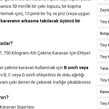
abanıza 50 mm'lik bir çeki topuzu, bir kopma
Zeyti
nlemek için), 13 pimli bir fiş ve priz (veya uygun
e
karavanın arkasına takılacak üçüncü bir
Tiny 
Bunga
kadar?
Tiny 
?,
750 Kilogram Altı Çekme Karavan İçin Ehliyet
Tiny 
olan çekme karavan kullanmak için
B sınıfı veya
Tarla
i B, C veya D sınıfı ehliyetiniz ile dolu ağırlığı
Tiny 
nı çeki demiri ile çekerek trafiğe çıkabilirsiniz.
Karav
ırı?
Tiny 
Karavan Sigortası