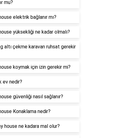
or mu?
house elektrik bağlanır mı?
house yüksekliği ne kadar olmalı?
g altı çekme karavan ruhsat gerekir
house koymak için izin gerekir mi?
 ev nedir?
house güvenliği nasıl sağlanır?
house Konaklama nedir?
iny house ne kadara mal olur?