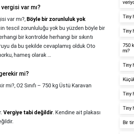
veriy
vergisi var mı?
Tiny 
si var mı?,
Böyle bir zorunluluk yok
in tescil zorunluluğu yok bu yüzden böyle bir
Tiny 
erhangi bir kontrolde herhangi bir sıkıntı
750 k
uyu da bu şekilde cevaplamış olduk Oto
mi?
orku, hameş olarak ...
Tiny 
gerekir mi?
Küçük
ir mi?,
O2 Sınıfı – 750 kg Üstü Karavan
Tiny 
Tiny 
r.
Vergiye tabi değildir
. Kendine ait plakası
ğildir.
Bir t