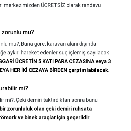
ğrı merkezimizden ÜCRETSİZ olarak randevu
e zorunlu mu?
unlu mu?,
Buna göre; karavan alanı dışında
üğe aykırı hareket edenler suç işlemiş sayılacak
SGARİ ÜCRETİN 5 KATI PARA CEZASINA veya 3
A HER İKİ CEZAYA BİRDEN çarptırılabilecek
.
rabilir mi?
ir mi?,
Çeki demiri taktırdıktan sonra bunu
bir zorunluluk olan çeki demiri ruhsata
ömork ve binek araçlar için geçerlidir
.