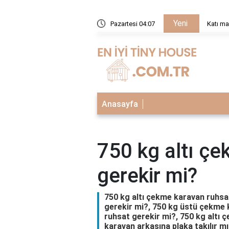
Yeni
tanecikler düzenli midir?
Pazartesi 04:07
Katı ma
Anasayfa
750 kg altı ç
gerekir mi?
750 kg altı çekme karavan ruhsa
gerekir mi?, 750 kg üstü çekme 
ruhsat gerekir mi?, 750 kg altı 
karavan arkasına plaka takılır m