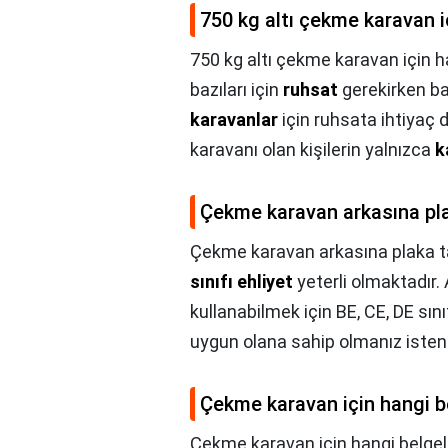
750 kg altı çekme karavan i
750 kg altı çekme karavan için ha
bazıları için
ruhsat
gerekirken baz
karavanlar
için ruhsata ihtiyaç 
karavanı olan kişilerin yalnızca
k
Çekme karavan arkasına plak
Çekme karavan arkasına plaka ta
sınıfı ehliyet
yeterli olmaktadır
kullanabilmek için BE, CE, DE sın
uygun olana sahip olmanız isteni
Çekme karavan için hangi be
Çekme karavan için hangi belgele