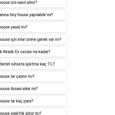
ouse izni nasıl alınır?
lanına tiny house yapılabilir mi?
house yasal mı?
house için imar iznine gerek var mı?
k Kiralık Ev cezası ne kadar?
demiri ruhsata işletme kaç TL?
house lar çalınır mı?
house Arsasi alinir mi?
house lar kaç para?
house elektrik alınır mı?