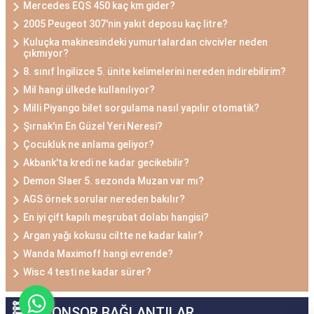
Mercedes EQS 450 kaç km gider?
2005 Peugeot 307'nin yakıt deposu kaç litre?
Kuluçka makinesindeki yumurtalardan civcivler neden
çıkmıyor?
8. sınıf İngilizce 5. ünite kelimelerini nereden indirebilirim?
Mil hangi ülkede kullanılıyor?
Milli Piyango bilet sorgulama nasıl yapılır otomatik?
Şırnak'ın En Güzel Yeri Neresi?
Çocukluk ne anlama geliyor?
Akbank'ta kredi ne kadar gecikebilir?
Demon Slaer 5. sezonda Muzan var mı?
AGS örnek sorular nereden bakılır?
En iyi çift kapılı meşrubat dolabı hangisi?
Argan yağı kokusu ciltte ne kadar kalır?
Wanda Maximoff hangi evrende?
Wisc 4 testi ne kadar sürer?
SPONSOR BAĞLANTILAR