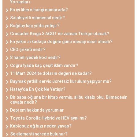
Yorumları
En iyi libero hangi numarada?
Salahiyetli mümessil nedir?
Buğday kaç yılda yetişir?
Crusader Kings 3 AGOT ne zaman Türkçe olacak?
En yakın arkadaşa doğum günü mesajı nasıl olmalı?
CEO şirketi nedir?
8 haneli yedek kod nedir?
Coğrafyada kaç çeşit iklim vardır?
11 Mart 2024'te doların değeri ne kadar?
Baymak yetkili servis ücretsiz kurulum yapıyor mu?
Hatay'da En Çok Ne Yetişir?
Bir baba oğluna bir kitap vermiş, al bu kitabı oku. Bilmecenin
cevabı nedir?
Deprem hakkında yorumlar
Toyota Corolla Hybrid ve HEV aynı mı?
Kablosuz ağ hızı neden yavaş?
Se elementi nerede bulunur?