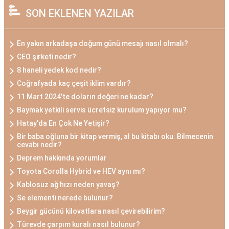
SON EKLENEN YAZILAR
En yakın arkadaşa doğum günü mesajı nasıl olmalı?
CEO şirketi nedir?
8 haneli yedek kod nedir?
Coğrafyada kaç çeşit iklim vardır?
11 Mart 2024'te doların değeri ne kadar?
Baymak yetkili servis ücretsiz kurulum yapıyor mu?
Hatay'da En Çok Ne Yetişir?
Bir baba oğluna bir kitap vermiş, al bu kitabı oku. Bilmecenin
cevabı nedir?
Deprem hakkında yorumlar
Toyota Corolla Hybrid ve HEV aynı mı?
Kablosuz ağ hızı neden yavaş?
Se elementi nerede bulunur?
Beygir gücünü kilovatlara nasıl çevirebilirim?
Türevde çarpım kuralı nasıl bulunur?