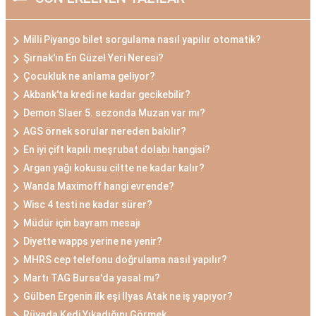
Milli Piyango bilet sorgulama nasıl yapılır otomatik?
Şırnak'ın En Güzel Yeri Neresi?
Çocukluk ne anlama geliyor?
Akbank'ta kredi ne kadar gecikebilir?
Demon Slaer 5. sezonda Muzan var mı?
AGS örnek sorular nereden bakılır?
En iyi çift kapılı meşrubat dolabı hangisi?
Argan yağı kokusu ciltte ne kadar kalır?
Wanda Maximoff hangi evrende?
Wisc 4 testi ne kadar sürer?
Müdür için bayram mesajı
Diyette wapps yerine ne yenir?
MHRS cep telefonu doğrulama nasıl yapılır?
Martı TAG Bursa'da yasal mı?
Gülben Ergenin ilk eşi İlyas Atak ne iş yapıyor?
Rüyada Kedi Yıkadığını Görmek