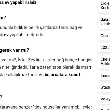
a ev yapabilirsiniz
.
Dicle
Körfe
mı?
Galat
kurul
ununla birlikte belirli şartlarda tarla, bağ ve
ik ev
yapılabilmektedir.
Quare
2025'
 gerek var mı?
Chel
k var mı?,
İster Zeytinlik, ister bağ bahçe hangisi
Hakkı
a niteliğindedir. Tarla zaten tabir olarak da imarı
a kullanılmaktadır. Ve
bu arsalara konut
Immob
Stada
?
Voley
Karavana benzer 'tiny house'lar yani mobil evler