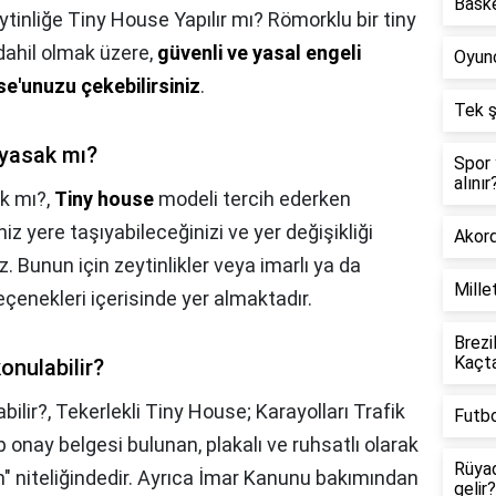
Baske
ytinliğe Tiny House Yapılır mı? Römorklu bir tiny
dahil olmak üzere,
güvenli ve yasal engeli
Oyunc
e'unuzu çekebilirsiniz
.
Tek ş
 yasak mı?
Spor 
alınır
k mı?,
Tiny house
modeli tercih ederken
niz yere taşıyabileceğinizi ve yer değişikliği
Akord
 Bunun için zeytinlikler veya imarlı ya da
Mille
eçenekleri içerisinde yer almaktadır.
Brezi
Kaçt
onulabilir?
bilir?,
Tekerlekli Tiny House; Karayolları Trafik
Futbo
 onay belgesi bulunan, plakalı ve ruhsatlı olarak
Rüyad
 niteliğindedir. Ayrıca İmar Kanunu bakımından
gelir?