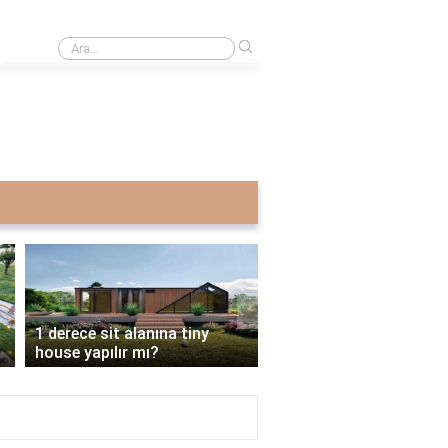
›
Şırnak'ın En Güzel Yeri Neresi?
›
Bahçeye tiny house konulur
İmarsız bahçeye tiny h
mu?
yapılır mı?