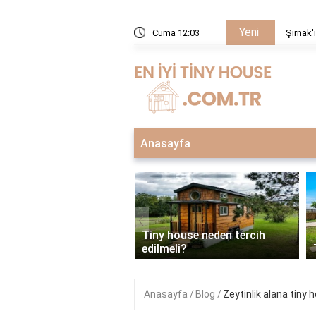
Yeni
 Yeri Neresi?
Cuma 12:03
Şırnak'
Anasayfa
‹
house neden tercih
li?
Tiny house mantığı nedir?
Anasayfa
Blog
Zeytinlik alana tiny h