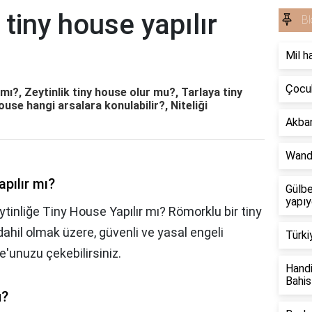
 tiny house yapılır
Bl
Mil h
Çocuk
 mı?, Zeytinlik tiny house olur mu?, Tarlaya tiny
se hangi arsalara konulabilir?, Niteliği
Akban
Wand
apılır mı?
Gülbe
yapıy
ytinliğe Tiny House Yapılır mı? Römorklu bir tiny
dahil olmak üzere, güvenli ve yasal engeli
Türki
'unuzu çekebilirsiniz.
Handi
Bahis
u?