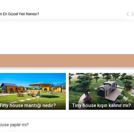
‹
ın En Güzel Yeri Neresi?
1 derece sit alanına tiny
Tiny house kışın kalınır mı?
house yapılır mı?
ouse yapılır mı?