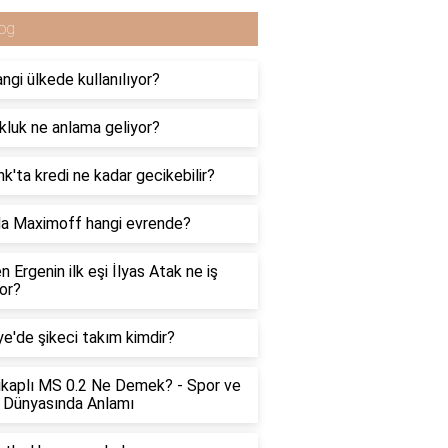
og
angi ülkede kullanılıyor?
luk ne anlama geliyor?
k'ta kredi ne kadar gecikebilir?
a Maximoff hangi evrende?
n Ergenin ilk eşi İlyas Atak ne iş
or?
ye'de şikeci takım kimdir?
kaplı MS 0.2 Ne Demek? - Spor ve
 Dünyasında Anlamı