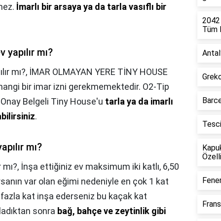
rmez.
İmarlı bir arsaya ya da tarla vasıflı bir
2042
Tüm D
v yapılır mı?
Antal
ılır mı?,
İMAR OLMAYAN YERE TİNY HOUSE
Greko
hangi bir imar izni gerekmemektedir. O2-Tip
Barce
p Onay Belgeli Tiny House'u
tarla ya da imarlı
ilirsiniz
.
Tesc
yapılır mı?
Kapu
Özelli
r mı?,
İnşa ettiğiniz ev maksimum iki katlı, 6,50
Fener
rsanın var olan eğimi nedeniyle en çok 1 kat
 fazla kat inşa ederseniz bu kaçak kat
Frans
ğladıktan sonra
bağ, bahçe ve zeytinlik gibi