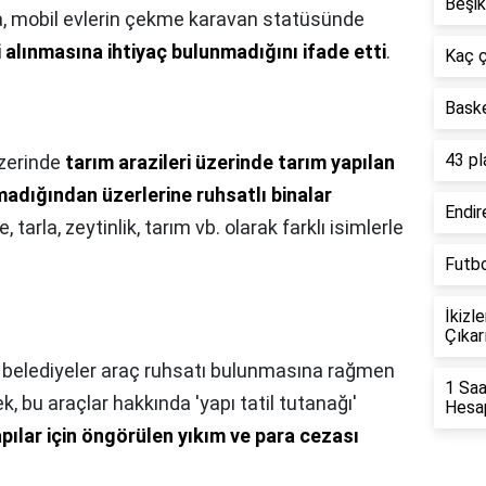
Beşik
a, mobil evlerin çekme karavan statüsünde
i alınmasına ihtiyaç bulunmadığını ifade etti
.
Kaç ç
Bask
43 pl
zerinde
tarım arazileri üzerinde tarım yapılan
lmadığından üzerlerine ruhsatlı binalar
Endir
, tarla, zeytinlik, tarım vb. olarak farklı isimlerle
Futbo
İkizl
Çıkarı
 belediyeler araç ruhsatı bulunmasına rağmen
1 Saa
k, bu araçlar hakkında 'yapı tatil tutanağı'
Hesap
pılar için öngörülen yıkım ve para cezası