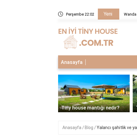
Yeni
hangi evrende?
Perşembe 22:02
Wanda 
Anasayfa
‹
house neden tercih
li?
Tiny house mantığı nedir?
Anasayfa
Blog
Yalancı şahitlik ve 