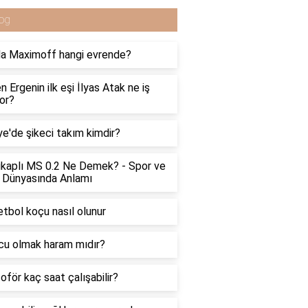
og
a Maximoff hangi evrende?
n Ergenin ilk eşi İlyas Atak ne iş
or?
ye'de şikeci takım kimdir?
kaplı MS 0.2 Ne Demek? - Spor ve
 Dünyasında Anlamı
tbol koçu nasıl olunur
u olmak haram mıdır?
oför kaç saat çalışabilir?