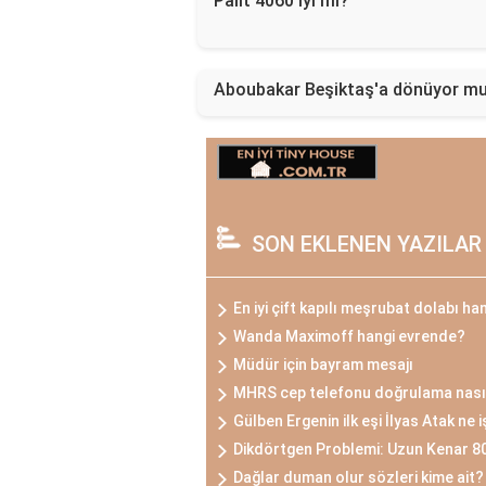
Palit 4060 iyi mi?
Aboubakar Beşiktaş'a dönüyor m
SON EKLENEN YAZILAR
En iyi çift kapılı meşrubat dolabı ha
Wanda Maximoff hangi evrende?
Müdür için bayram mesajı
MHRS cep telefonu doğrulama nasıl
Gülben Ergenin ilk eşi İlyas Atak ne 
Dikdörtgen Problemi: Uzun Kenar 8
Dağlar duman olur sözleri kime ait?