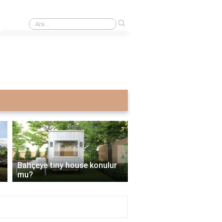
›
Wanda Maximoff hangi evrende?
›
Bahçeye tiny house konulur
İmarsız bahçeye tiny h
mu?
yapılır mı?