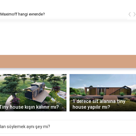
‹
Maximoff hangi evrende?
1 derece sit alanına tiny
Tiny house kışın kalınır mı?
house yapılır mı?
yalan söylemek aynı şey mi?