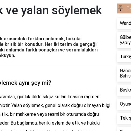
ik ve yalan söylemek
Bl
Wand
Gülbe
ek arasındaki farkları anlamak, hukuki
yapıy
e kritik bir konudur. Her iki terim de gerçeği
i anlamda farklı sonuçları ve sorumlulukları
 okuyun.
Türki
Handi
Bahis
öylemek aynı şey mi?
Baske
vramları, günlük dilde sıkça kullanılmasına rağmen
Oyunc
hiptir. Yalan söylemek, genel olarak doğru olmayan bilgi
hitlik, bir mahkeme veya resmi bir oturumda doğru
Tek ş
der. Bu bağlamda, her iki eylem de etik ve hukuki