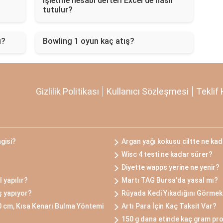
İşletme hesabı defteri Excel'de nasıl
tutulur?
u?
Bowling 1 oyun kaç atış?
Gizlilik Politikası
Kullanıcı Sözleşmesi
Teklif 
ngisi?
Argan yağı kokusu ciltte ne kad
Wisc 4 testi ne kadar sürer?
Diyette wapps yerine ne yenir?
 yapılır?
Martı TAG Bursa'da yasal mı?
iş yapıyor?
Rüyada Kedi Yıkadığını Görmek
0 cm, Kısa Kenarı Bulma Yöntemi
Artı Para İçin Kaç Taksit Var?
150 g dana etinde kaç gram pro