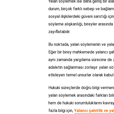
Yalan söylemek ise daha geniş bir alan
durum, birçok farklı sebep ve bağlamd
sosyal ilişkilerdeki güveni sarstığı içi
söyleme alışkanlığı, bireyler arasında 
zayıflatabilir.
Bu noktada, yalan söylemenin ve yalan
Eğer bir birey mahkemede yalancı şah
aynı zamanda yargılama sürecine de za
adaletin sağlanması zorlaşır. yalan sö
etkileyen temel unsurlar olarak kabul 
Hukuki süreçlerde doğru bilgi vermeni
yalan söylemek arasındaki farkları bil
hem de hukuki sorumluluklarını kavraya
fazla bilgi için,
Yalancı şahitlik ve y