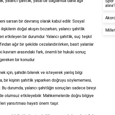
ak, yalancı şahitlik, yasal bir bağlamda daha ağır
Spor 
alınır
Akord
ni sarsan bir davranış olarak kabul edilir. Sosyal
ilişkilerin doğal akışını bozarken, yalancı şahitlik
Mille
 etkileyen bir durumdur. Yalancı şahitlik, suç teşkil
ından ağır bir şekilde cezalandırılırken, basit yalanlar
iki kavram arasındaki fark, önemli bir hukuki sonuç
gereken bir konudur.
ek için, şahidin bilerek ve isteyerek yanlış bilgi
, bir kişinin şahitlik yaparken doğruyu söylememesi,
. Bu durumda, yalancı şahitliğin sonuçları sadece bireyi
 de olumsuz etkileyebilir. Mahkemelerde doğru bilgiye
leri yansıtması hayati önem taşır.